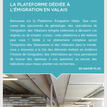
LA PLATEFORME DÉDIÉE À
L'ÉMIGRATION EN VALAIS
Bienvenue sur la Plateforme Emigration Valais. Que vous
soyez des passionnés de généalogie, des spécialistes de
l’émigration, des Valaisans émigrés intéressés à découvrir vos
origines ou de simples curieux, cette plateforme a été réalisée
pour vous ! Dédié à ce phénomène complexe qu’est
l’émigration des Valaisannes et des Valaisans dans le monde,
vous y trouverez à la fois des éléments mettant en évidence
l’histoire de l’émigration, des informations qui vous permettront
de trouver des réponses à vos questions ou encore des
indications pour mieux orienter vos recherches...
EN SAVOIR PLUS