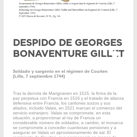
DESPIDO DE GEORGES
R
BONAVENTURE GILLET
C
F
Soldado y sargento en el régimen de Courten
(Lille, 7 septiembre 1744)
(1819
Tras la derrota de Marignanen en 1515, la firma de la
paz perpetua con Francia en 1516 y el tratado de alianza
La pr
defensiva entre Francia, los cantones suizos y sus
1819 
aliados, incluido Valais, en 1521 marcan el comienzo del
catás
servicio extranjero. Valais se compromete, en esta
Bagne
situación, a proporcionar al rey de Francia un
mayor
considerable número de soldados; a cambio, el monarca
Janei
se compromete a conceder cuantiosas pensiones y a
de Ba
asegurar en Valais un aprovisionamiento de sal. El
direc