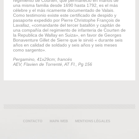
regimiento de Courten, que permaneció en manos de
testi
una misma familia desde 1690 hasta 1792, es el más
famili
célebre y el más ricamente documentado de Valais.
recibi
Como testimonio existe este certificado de despido y
de Po
pasaporte expedido por Pierre Christophe François de
Eugèn
Lavallaz, «comandante del tercer batallón y capitán de
famili
una compañía del regimiento de infanteria de Courten de
por el
la Republica de Wallay en Suiza», en favor de Georges
su co
Bonaventure Gillet de Sierre que le sirvió « durante seis
de 14
años en calidad de soldado y seis años y seis meses
menor
como sargento».
censa
Martig
Pergamino, 41x29cm; francés
En tot
AEV, Flavien de Torrenté, AT Fl., Pg 156
masiv
830 p
será 
las au
Papel
AEV, 
CONTACTO
MAPA WEB
MENTIONS LÉGALES