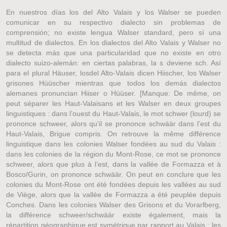
En nuestros días los del Alto Valais y los Walser se pueden
comunicar en su respectivo dialecto sin problemas de
comprensión; no existe lengua Walser standard, pero sí una
multitud de dialectos. En los dialectos del Alto Valais y Walser no
se detecta más que una particularidad que no existe en otro
dialecto suizo-alemán: en ciertas palabras, la s deviene sch. Así
para el plural Häuser, losdel Alto-Valais dicen Hiischer, los Walser
grisones Hüüscher mientras que todos los demás dialectos
alemanes pronuncian Hiiser o Hüüser. [Manque: De même, on
peut séparer les Haut-Valaisans et les Walser en deux groupes
linguistiques : dans l’ouest du Haut-Valais, le mot schwer (lourd) se
prononce schweer, alors qu’il se prononce schwäär dans l’est du
Haut-Valais, Brigue compris. On retrouve la même différence
linguistique dans les colonies Walser fondées au sud du Valais :
dans les colonies de la région du Mont-Rose, ce mot se prononce
schweer, alors que plus à l’est, dans la vallée de Formazza et à
Bosco/Gurin, on prononce schwäär. On peut en conclure que les
colonies du Mont-Rose ont été fondées depuis les vallées au sud
de Viège, alors que la vallée de Formazza a été peuplée depuis
Conches. Dans les colonies Walser des Grisons et du Vorarlberg,
la différence schweer/schwäär existe également, mais la
répartition géographique est symétrique par rapport au Valais : les