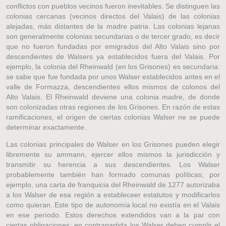
conflictos con pueblos vecinos fueron inevitables. Se distinguen las
colonias cercanas (vecinos directos del Valais) de las colonias
alejadas, más distantes de la madre patria. Las colonias lejanas
son generalmente colonias secundarias o de tercer grado, es decir
que no fueron fundadas por emigrados del Alto Valais sino por
descendientes de Walsers ya establecidos fuera del Valais. Por
ejemplo, la colonia del Rheinwald (en los Grisones) es secundaria:
se sabe que fue fundada por unos Walser establecidos antes en el
valle de Formazza, descendientes ellos mismos de colonos del
Alto Valais. El Rheinwald deviene una colonia madre, de donde
son colonizadas otras regiones de los Grisones. En razón de estas
ramificaciones, el origen de ciertas colonias Walser ne se puede
determinar exactamente.
Las colonias principales de Walser en los Grisones pueden elegir
libremente su ammann, ejercer ellos mismos la jurisdicción y
transmitir su herencia a sus descendientes. Los Walser
probablemente también han formado comunas políticas; por
ejemplo, una carta de franquicia del Rheinwald de 1277 autorizaba
a los Walser de esa región a estableceer estatutos y modificarlos
como quieran. Este tipo de autonomía local no existía en el Valais
en ese período. Estos derechos extendidos van a la par con
ciertas obligaciones: en contrapartida los Walser deben cumplir el