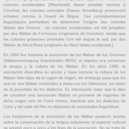
colonies occidentales (Rheinwald) disent schwäär comme à
Conches, les colonies orientales (Davos, Vorarlberg) prononcent
schweer comme à l’ouest de Brigue. Ces correspondances
linguistiques permettent de déterminer l’origine des colonies
Walser des Grisons : les colonies occidentales ont été peuplées
par des Walser de Formazza (originaires de Conches), tandis que
les colonies grisonnes orientales l’ont été depuis le sud, par des
Walser du Mont-Rose (originaire du Haut-Valais occidental).]
En 1960 fue fundada la asociación de los Walser de los Grisones
(Walservereinigung Graubünden WVG): el objetivo era conservar
la lengua y la cultura de los Walser. En los años 1980, la
asociación diversifica su acción y hace conocer la cultura de los
Walser bien lejos de la región de origen; sin embargo pasa que los
que no son Walser confunden a èstos con los Valesanos, en razón
de la parentela de los dialectos. Es interesante notar que la idea
de constituir una asociación Walser no proviene de regiones de
dicho origen sino de Coire mismo, mientras que los dialectos de
Coire y del valle del Rin no disponen de sociedades linguísticas.
Los fundadores de la asociación de los Walser pusieron acento
sobre la conservación de la lengua solamente; el aspecto cultural
se agregó poco a poco a los fines de la asociación. No se trata de