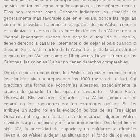
servicio militar así como regalías anuales a los señores locales.
Ellos son tratados como Grisones indígenas; su situación es
generalmente más favorable que en el Valais, donde las regalías
son más elevadas. La principal obligación de los Walser consiste
en colonizar las tierras altas y hacerlas fértiles. Los Walser de una
libertad importante: cuando han pagado el total de su regalía,
tienen derecho a casarse libremente o de dejar el país cuando lo
desean. Se trata del núcleo de la Walserfreiheit de la cual disfrutan
pocas colonias Walser, como el Rheinwald y Davos. Fuera de los
Grisones, las colonias Walser no tienen derechos comparables.
Donde ellos se encuentren, los Walser colonizan esencialmente
las planicies altas sobrepasando los 1000 metros de altitud. Ahí
practican una forma de economías alpestres, especialmente la
crianza de ganado. En los ejes de transporte – Monte Rosa,
Rheinwald, Kleinwalsertal, Gotardo – los Walser juegan un rol
central en los transportes por los corredores alpinos. Se les
atribuye un activo rol en la evolución política de las Tres Ligas
Grisonas del régimen feudal a la democracia; algunos Walser
revisten cargos políticos y militares importantes. Desde el fin del
siglo XV, la necesidad de espacio y un enfriamiento climático
llevan a los Walser a dejar las alturas por el fondo de los valles.