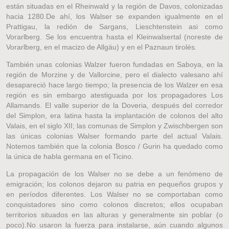
están situadas en el Rheinwald y la región de Davos, colonizadas
hacia 1280.De ahí, los Walser se expanden igualmente en el
Prattigau, la redión de Sargans, Lieschtenstein asi como
Vorarlberg. Se los encuentra hasta el Kleinwalsertal (noreste de
Vorarlberg, en el macizo de Allgäu) y en el Paznaun tirolés.
También unas colonias Walzer fueron fundadas en Saboya, en la
región de Morzine y de Vallorcine, pero el dialecto valesano ahí
desapareció hace largo tiempo; la presencia de los Walzer en esa
región es sin embargo atestiguada por los propagadores Los
Allamands. El valle superior de la Doveria, después del corredor
del Simplon, era latina hasta la implantación de colonos del alto
Valais, en el siglo XII; las comunas de Simplon y Zwischbergen son
las únicas colonias Walser formando parte del actual Valais.
Notemos también que la colonia Bosco / Gurin ha quedado como
la única de habla germana en el Ticino.
La propagación de los Walser no se debe a un fenómeno de
emigración; los colonos dejaron su patria en pequeños grupos y
en períodos diferentes. Los Walser no se comportaban como
conquistadores sino como colonos discretos; ellos ocupaban
territorios situados en las alturas y generalmente sin poblar (o
poco).No usaron la fuerza para instalarse, aún cuando algunos