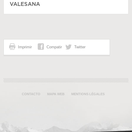
VALESANA
Imprimir
Compatir
Twitter
CONTACTO
MAPA WEB
MENTIONS LÉGALES