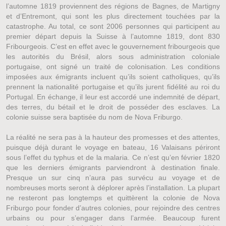
l’automne 1819 proviennent des régions de Bagnes, de Martigny
et d’Entremont, qui sont les plus directement touchées par la
catastrophe. Au total, ce sont 2006 personnes qui participent au
premier départ depuis la Suisse à l’automne 1819, dont 830
Fribourgeois. C’est en effet avec le gouvernement fribourgeois que
les autorités du Brésil, alors sous administration coloniale
portugaise, ont signé un traité de colonisation. Les conditions
imposées aux émigrants incluent qu’ils soient catholiques, qu’ils
prennent la nationalité portugaise et qu’ils jurent fidélité au roi du
Portugal. En échange, il leur est accordé une indemnité de départ,
des terres, du bétail et le droit de posséder des esclaves. La
colonie suisse sera baptisée du nom de Nova Friburgo.
La réalité ne sera pas à la hauteur des promesses et des attentes,
puisque déjà durant le voyage en bateau, 16 Valaisans périront
sous l’effet du typhus et de la malaria. Ce n’est qu’en février 1820
que les derniers émigrants parviendront à destination finale.
Presque un sur cinq n’aura pas survécu au voyage et de
nombreuses morts seront à déplorer après l’installation. La plupart
ne resteront pas longtemps et quittèrent la colonie de Nova
Friburgo pour fonder d’autres colonies, pour rejoindre des centres
urbains ou pour s’engager dans l’armée. Beaucoup furent