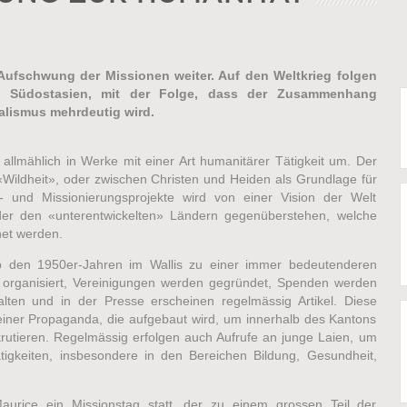
Aufschwung der Missionen weiter. Auf den Weltkrieg folgen
nd Südostasien, mit der Folge, dass der Zusammenhang
alismus mehrdeutig wird.
allmählich in Werke mit einer Art humanitärer Tätigkeit um. Der
«Wildheit», oder zwischen Christen und Heiden als Grundlage für
gs- und Missionierungsprojekte wird von einer Vision der Welt
nder den «unterentwickelten» Ländern gegenüberstehen, welche
net werden.
t ab den 1950er-Jahren im Wallis zu einer immer bedeutenderen
n organisiert, Vereinigungen werden gegründet, Spenden werden
ten und in der Presse erscheinen regelmässig Artikel. Diese
einer Propaganda, die aufgebaut wird, um innerhalb des Kantons
rutieren. Regelmässig erfolgen auch Aufrufe an junge Laien, um
ätigkeiten, insbesondere in den Bereichen Bildung, Gesundheit,
aurice ein Missionstag statt, der zu einem grossen Teil der