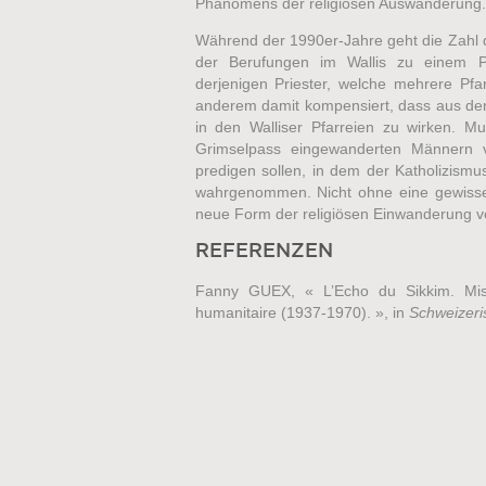
Phänomens der religiösen Auswanderung.
Während der 1990er-Jahre geht die Zahl der
der Berufungen im Wallis zu einem Pr
derjenigen Priester, welche mehrere Pf
anderem damit kompensiert, dass aus den
in den Walliser Pfarreien zu wirken. 
Grimselpass eingewanderten Männern 
predigen sollen, in dem der Katholizismu
wahrgenommen. Nicht ohne eine gewisse 
neue Form der religiösen Einwanderung v
REFERENZEN
Fanny GUEX, « L’Echo du Sikkim. Miss
humanitaire (1937-1970). », in
Schweizeris