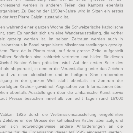
nschliessend werden in anderen Teilen des Kantons ebenfalls
anisiert. Zu Beginn der 1950er-Jahre wird in Sitten ein erstes
er Arzt Pierre Calpini zuständig ist.
itten während einer ganzen Woche die Schweizerische katholische
, statt. Es handelt sich um eine Wanderausstellung, die vorher
eiz gezeigt worden ist. Im selben Zeitraum werden auch in
issionshaus in Basel organisierte Missionsausstellungen gezeigt.
dem Platz de la Planta statt, auf dem grosse Zelte aufgestellt
alliser Behörden sind zahlreich vertreten und bilden für diesen
schof Nestor Adam präsidiert wird. Auf der ersten Seite des
ischofs abgedruckt, in dem er die Veranstaltung unter das Zeichen
 und zu einer «friedlichen und in heiligem Sinn erobernden
erfolgung in der ganzen Welt steht ebenfalls im Zentrum der
r «verfolgten Kirche» gewidmet. Abgesehen von Informationen über
ehen ebenfalls Ausstellungen über die afrikanische Kunst sowie
aut Presse besuchen innerhalb von acht Tagen rund 16'000
Vatikan 1925 durch die Weltmissionsausstellung eingeführten
as Zelebrieren der Grösse der katholischen Kirche, aber aufgrund
eben sich notwendigerweise andere Anforderungen an die
, welche für die Organisation dieser MESSIS eingesetzt werden,