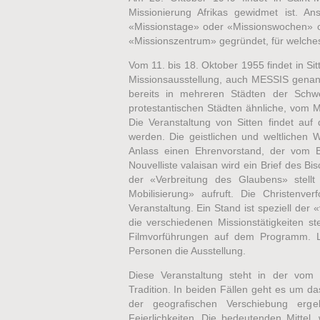
Missionierung Afrikas gewidmet ist. A
«Missionstage» oder «Missionswochen» org
«Missionszentrum» gegründet, für welches d
Vom 11. bis 18. Oktober 1955 findet in S
Missionsausstellung, auch MESSIS genannt
bereits in mehreren Städten der Schw
protestantischen Städten ähnliche, vom M
Die Veranstaltung von Sitten findet auf 
werden. Die geistlichen und weltlichen W
Anlass einen Ehrenvorstand, der vom Bi
Nouvelliste valaisan wird ein Brief des B
der «Verbreitung des Glaubens» stellt
Mobilisierung» aufruft. Die Christenv
Veranstaltung. Ein Stand ist speziell de
die verschiedenen Missionstätigkeiten st
Filmvorführungen auf dem Programm. L
Personen die Ausstellung.
Diese Veranstaltung steht in der vom 
Tradition. In beiden Fällen geht es um d
der geografischen Verschiebung erg
Feierlichkeiten. Die bedeutenden Mittel