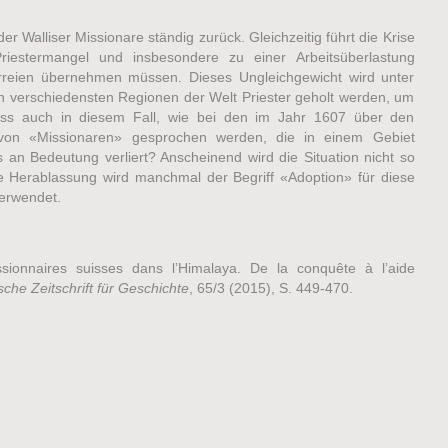
 Walliser Missionare ständig zurück. Gleichzeitig führt die Krise
iestermangel und insbesondere zu einer Arbeitsüberlastung
arreien übernehmen müssen. Dieses Ungleichgewicht wird unter
 verschiedensten Regionen der Welt Priester geholt werden, um
Muss auch in diesem Fall, wie bei den im Jahr 1607 über den
von «Missionaren» gesprochen werden, die in einem Gebiet
s an Bedeutung verliert? Anscheinend wird die Situation nicht so
Herablassung wird manchmal der Begriff «Adoption» für diese
erwendet.
ionnaires suisses dans l’Himalaya. De la conquête à l’aide
che Zeitschrift für Geschichte
, 65/3 (2015), S. 449-470.