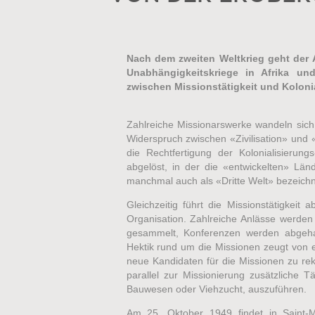
Nach dem zweiten Weltkrieg geht der 
Unabhängigkeitskriege in Afrika u
zwischen Missionstätigkeit und Koloni
Zahlreiche Missionarswerke wandeln sich 
Widerspruch zwischen «Zivilisation» und 
die Rechtfertigung der Kolonialisierun
abgelöst, in der die «entwickelten» Lä
manchmal auch als «Dritte Welt» bezeich
Gleichzeitig führt die Missionstätigkei
Organisation. Zahlreiche Anlässe werde
gesammelt, Konferenzen werden abgehal
Hektik rund um die Missionen zeugt von 
neue Kandidaten für die Missionen zu rek
parallel zur Missionierung zusätzliche T
Bauwesen oder Viehzucht, auszuführen.
Am 25. Oktober 1949 findet in Saint-M