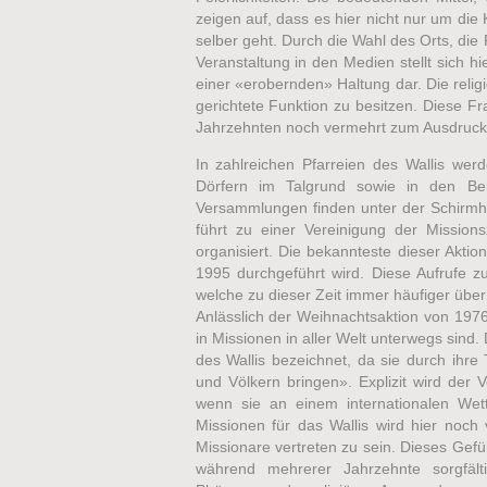
zeigen auf, dass es hier nicht nur um die 
selber geht. Durch die Wahl des Orts, die 
Veranstaltung in den Medien stellt sich hie
einer «erobernden» Haltung dar. Die reli
gerichtete Funktion zu besitzen. Diese 
Jahrzehnten noch vermehrt zum Ausdruck
In zahlreichen Pfarreien des Wallis we
Dörfern im Talgrund sowie in den Ber
Versammlungen finden unter der Schirmhe
führt zu einer Vereinigung der Mission
organisiert. Die bekannteste dieser Akti
1995 durchgeführt wird. Diese Aufrufe z
welche zu dieser Zeit immer häufiger über d
Anlässlich der Weihnachtsaktion von 197
in Missionen in aller Welt unterwegs sind
des Wallis bezeichnet, da sie durch ihre
und Völkern bringen». Explizit wird der V
wenn sie an einem internationalen Wett
Missionen für das Wallis wird hier noch
Missionare vertreten zu sein. Dieses Gefüh
während mehrerer Jahrzehnte sorgfälti