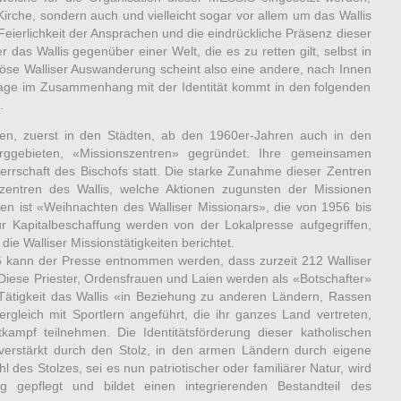
Kirche, sondern auch und vielleicht sogar vor allem um das Wallis
Feierlichkeit der Ansprachen und die eindrückliche Präsenz dieser
r das Wallis gegenüber einer Welt, die es zu retten gilt, selbst in
giöse Walliser Auswanderung scheint also eine andere, nach Innen
Frage im Zusammenhang mit der Identität kommt in den folgenden
.
rden, zuerst in den Städten, ab den 1960er-Jahren auch in den
ggebieten, «Missionszentren» gegründet. Ihre gemeinsamen
rrschaft des Bischofs statt. Die starke Zunahme dieser Zentren
szentren des Wallis, welche Aktionen zugunsten der Missionen
onen ist «Weihnachten des Walliser Missionars», die von 1956 bis
ur Kapitalbeschaffung werden von der Lokalpresse aufgegriffen,
ie Walliser Missionstätigkeiten berichtet.
6 kann der Presse entnommen werden, dass zurzeit 212 Walliser
. Diese Priester, Ordensfrauen und Laien werden als «Botschafter»
 Tätigkeit das Wallis «in Beziehung zu anderen Ländern, Rassen
ergleich mit Sportlern angeführt, die ihr ganzes Land vertreten,
kampf teilnehmen. Die Identitätsförderung dieser katholischen
 verstärkt durch den Stolz, in den armen Ländern durch eigene
l des Stolzes, sei es nun patriotischer oder familiärer Natur, wird
g gepflegt und bildet einen integrierenden Bestandteil des