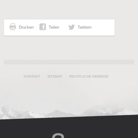
Drucken
Teilen
Twittern
KONTAKT
SITEMAP
RECHTLICHE HINWEISE