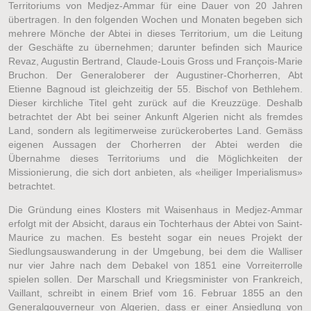
Territoriums von Medjez-Ammar für eine Dauer von 20 Jahren
übertragen. In den folgenden Wochen und Monaten begeben sich
mehrere Mönche der Abtei in dieses Territorium, um die Leitung
der Geschäfte zu übernehmen; darunter befinden sich Maurice
Revaz, Augustin Bertrand, Claude-Louis Gross und François-Marie
Bruchon. Der Generaloberer der Augustiner-Chorherren, Abt
Etienne Bagnoud ist gleichzeitig der 55. Bischof von Bethlehem.
Dieser kirchliche Titel geht zurück auf die Kreuzzüge. Deshalb
betrachtet der Abt bei seiner Ankunft Algerien nicht als fremdes
Land, sondern als legitimerweise zurückerobertes Land. Gemäss
eigenen Aussagen der Chorherren der Abtei werden die
Übernahme dieses Territoriums und die Möglichkeiten der
Missionierung, die sich dort anbieten, als «heiliger Imperialismus»
betrachtet.
Die Gründung eines Klosters mit Waisenhaus in Medjez-Ammar
erfolgt mit der Absicht, daraus ein Tochterhaus der Abtei von Saint-
Maurice zu machen. Es besteht sogar ein neues Projekt der
Siedlungsauswanderung in der Umgebung, bei dem die Walliser
nur vier Jahre nach dem Debakel von 1851 eine Vorreiterrolle
spielen sollen. Der Marschall und Kriegsminister von Frankreich,
Vaillant, schreibt in einem Brief vom 16. Februar 1855 an den
Generalgouverneur von Algerien, dass er einer Ansiedlung von