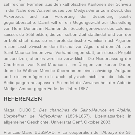
zahlreichen Familien aus den katholischen Kantonen der Schweiz
in der Nähe des Waisenhauses von Medjez-Amar zum Zweck des
Ackerbaus und zur Förderung der Besiedlung positiv
gegenüberstehe. Damit will er ein Gegengewicht zur Besiedlung
von Henri Dunant im Rahmen der Société genevoise des colonies
suisses de Sétif bilden, die zur selben Zeit stattfindet und von der
er befürchtet, dass sie nur protestantische Familien nach Algerien
reisen lässt. Zwischen dem Bischof von Algier und dem Abt von
Saint-Maurice finden zwar Verhandlungen statt, um dieses Projekt
umzusetzen, aber es wird nie verwirklicht. Die Niederlassung der
Chorherren von Saint-Maurice ist im Übrigen von kurzer Dauer,
denn die Walliser Mönche übernehmen eine schwierige Aufgabe
und sie vermögen sich auch physisch nicht an die lokalen
Bedingungen anzupassen. So endet die Anwesenheit der Abtei in
Medjez-Ammar gegen Ende des Jahrs 1857.
REFERENZEN
Magali DUBOIS,
Des chanoines de Saint-Maurice en Algérie.
L’orphelinat de Mdjez-Amar
(1854-1857). Lizentiatsarbeit in
allgemeiner Geschichte, Universität Genf, Oktober 2003.
François-Marie BUSSARD, « La coopération de l’Abbaye de St-