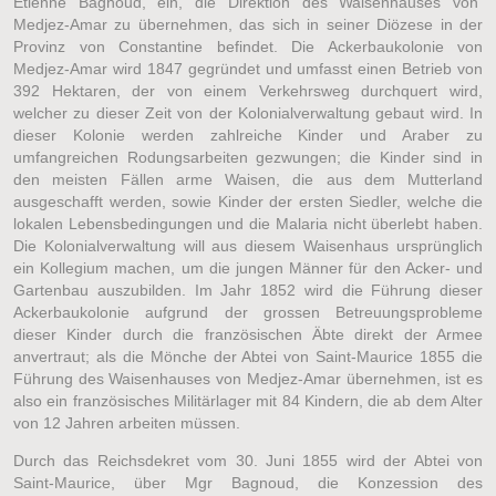
Etienne Bagnoud, ein, die Direktion des Waisenhauses von
Medjez-Amar zu übernehmen, das sich in seiner Diözese in der
Provinz von Constantine befindet. Die Ackerbaukolonie von
Medjez-Amar wird 1847 gegründet und umfasst einen Betrieb von
392 Hektaren, der von einem Verkehrsweg durchquert wird,
welcher zu dieser Zeit von der Kolonialverwaltung gebaut wird. In
dieser Kolonie werden zahlreiche Kinder und Araber zu
umfangreichen Rodungsarbeiten gezwungen; die Kinder sind in
den meisten Fällen arme Waisen, die aus dem Mutterland
ausgeschafft werden, sowie Kinder der ersten Siedler, welche die
lokalen Lebensbedingungen und die Malaria nicht überlebt haben.
Die Kolonialverwaltung will aus diesem Waisenhaus ursprünglich
ein Kollegium machen, um die jungen Männer für den Acker- und
Gartenbau auszubilden. Im Jahr 1852 wird die Führung dieser
Ackerbaukolonie aufgrund der grossen Betreuungsprobleme
dieser Kinder durch die französischen Äbte direkt der Armee
anvertraut; als die Mönche der Abtei von Saint-Maurice 1855 die
Führung des Waisenhauses von Medjez-Amar übernehmen, ist es
also ein französisches Militärlager mit 84 Kindern, die ab dem Alter
von 12 Jahren arbeiten müssen.
Durch das Reichsdekret vom 30. Juni 1855 wird der Abtei von
Saint-Maurice, über Mgr Bagnoud, die Konzession des