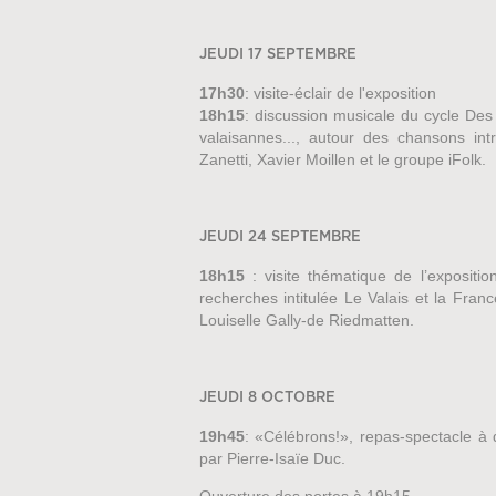
JEUDI 17 SEPTEMBRE
17h30
: visite-éclair de l'exposition
18h15
: discussion musicale du cycle Des
valaisannes..., autour des chansons int
Zanetti, Xavier Moillen et le groupe iFolk.
JEUDI 24 SEPTEMBRE
18h15
: visite thématique de l’expositio
recherches intitulée Le Valais et la Fran
Louiselle Gally-de Riedmatten.
JEUDI 8 OCTOBRE
19h45
:
«Célébrons!»
, repas-spectacle à
par Pierre-Isaïe Duc.