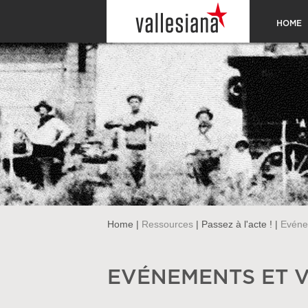
HOME
Home
|
Ressources
|
Passez à l'acte !
|
Evénem
EVÉNEMENTS ET V