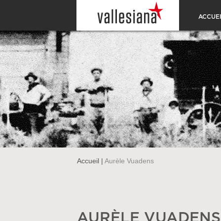
ACCUEI
Accueil
|
Aurèle Vuadens
AURÈLE VUADENS