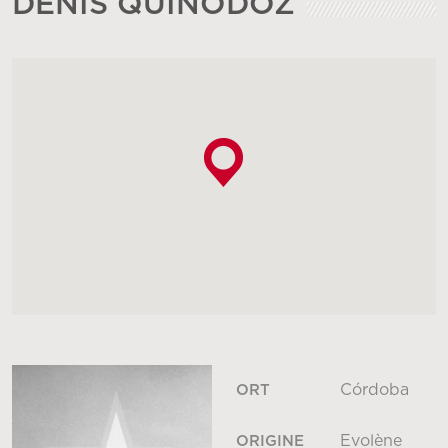
DENIS QUINODOZ
Córdoba
ORT
Evolène
ORIGINE