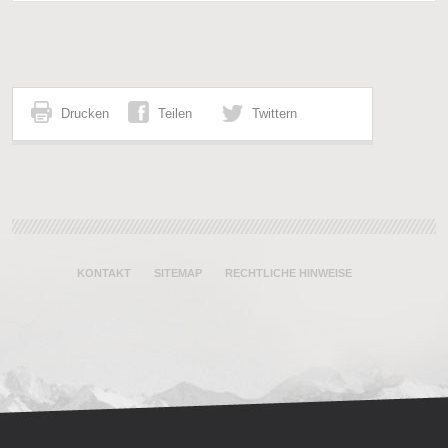
Drucken
Teilen
Twittern
KONTAKT
SITEMAP
RECHTLICHE HINWEISE