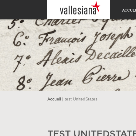
ACCUEI
Accueil
|
test UnitedStates
TEST UNITEDSTAT