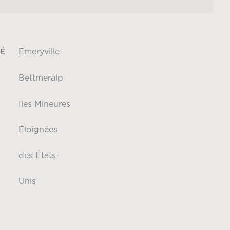
Emeryville
É
Bettmeralp
Iles Mineures
Éloignées
des États-
Unis